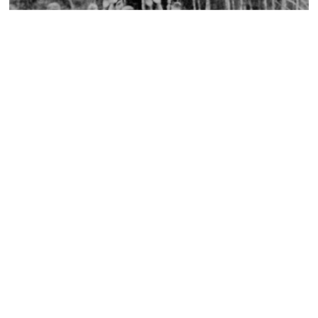
Ed. Nº22: Recuento de cadáveres
En el estudio amargo -denominado "científico"- del terror
auspiciado por el Estado para la destrucción masiva de seres
humanos, pocos factores han sido tan expresivos, o tan
disputados, como las cifras secas. La prueba de que
estamos ante un genocidio...
Ver más